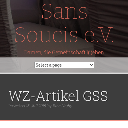
Sans
Soucis e.V.
Damen, die Gemeinschaft l(i)eben
WZ-Artikel GSS
Posted on
15. Juli 2015
by
Bine Hruby