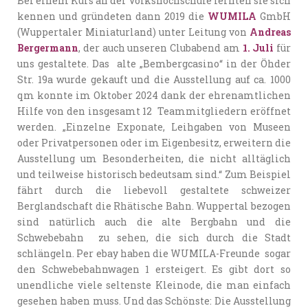
Bei einem Kurs an der Volkshochschule lernten sie sich
kennen und gründeten dann 2019 die
WUMILA
GmbH
(Wuppertaler Miniaturland) unter Leitung von
Andreas
Bergermann
, der auch unseren Clubabend am
1. Juli
für
uns gestaltete. Das alte „Bembergcasino“ in der Öhder
Str. 19a wurde gekauft und die Ausstellung auf ca. 1000
qm konnte im Oktober 2024 dank der ehrenamtlichen
Hilfe von den insgesamt 12 Teammitgliedern eröffnet
werden. „Einzelne Exponate, Leihgaben von Museen
oder Privatpersonen oder im Eigenbesitz, erweitern die
Ausstellung um Besonderheiten, die nicht alltäglich
und teilweise historisch bedeutsam sind.“ Zum Beispiel
fährt durch die liebevoll gestaltete schweizer
Berglandschaft die Rhätische Bahn. Wuppertal bezogen
sind natürlich auch die alte Bergbahn und die
Schwebebahn zu sehen, die sich durch die Stadt
schlängeln. Per ebay haben die WUMILA-Freunde sogar
den Schwebebahnwagen 1 ersteigert. Es gibt dort so
unendliche viele seltenste Kleinode, die man einfach
gesehen haben muss. Und das Schönste: Die Ausstellung