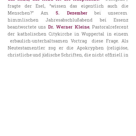
fragte der Esel, “wissen das eigentlich auch die
Menschen?” Am
5. Dezember
bei unserem
himmlischen Jahresabschlußabend bei Essenz
beantwortete uns
Dr. Werner Kleine
, Pastoralreferent
der katholischen Citykirche in Wuppertal in einem
erbaulich-unterhaltsamen Vortrag diese Frage. Als
Neutestamentler zog er die Apokryphen (religiöse,
christliche und jüdische Schriften, die nicht offiziell in
den biblischen Kanon aufgenommen wurden) hinzu.
Die Aussagen darin erklärte er uns an vielen
lebensnahen, anschaulichen Beispielen und ging
insbesondere natürlich auf die Heilige Familie ein und
die Geschichten, die sich um die Geburt des
Christuskindes ranken. Eine besinnliche
Einstimmung auf die Adventszeit und das
Weihnachtsfest. Frohe und vor allen Dingen friedliche
Weihnachten – give peace a chance!