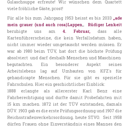
Gulaschsuppe erfreute! Wir wünschen dem Quartett
viele fröhliche Gäste, prost!
Für alle bis zum Jahrgang 1953 heisst es bis 2033
„ade
mein grauer (und auch rosa)Lappen
„.
Rüdiger Lenkeit
beruhigte uns am
4. Februar,
dass alle
Kartenführerscheine, die kein Verfallsdatum haben,
nicht immer wieder umgetauscht werden müssen. Er
war ab 1980 beim TÜV, hat dort die höchste Prüfung
absolviert und darf deshalb Menschen und Maschinen
begutachten. Ein besonderer Aspekt seines
Arbeitslebens lag auf Umbauten von KFZ`s für
gehandicapte Menschen. Für sie gibt es spezielle
Fahrschulen. Hier ein geschichtlicher Einblick:
1888 erlangte als allererster Karl Benz eine
Fahrberechtigung und durfte damit Probefahrten mit
15 km machen. 1872 ist der TÜV entstanden, damals
DÜV. 1903 gab es die erste Prüfungsordnung und 1907 die
Reichsstraßenverkehrsordnung, heute STVO. Seit 1958
dürfen Frauen ohne Einverständnis eines Mannes den