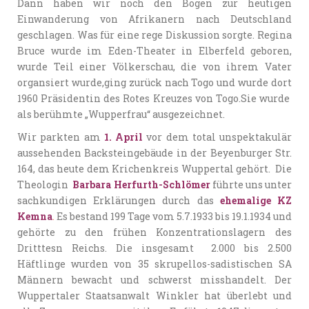
Dann haben wir noch den Bogen zur heutigen
Einwanderung von Afrikanern nach Deutschland
geschlagen. Was für eine rege Diskussion sorgte. Regina
Bruce wurde im Eden-Theater in Elberfeld geboren,
wurde Teil einer Völkerschau, die von ihrem Vater
organsiert wurde,ging zurück nach Togo und wurde dort
1960 Präsidentin des Rotes Kreuzes von Togo.Sie wurde
als berühmte „Wupperfrau“ ausgezeichnet.
Wir parkten am
1. April
vor dem total unspektakulär
aussehenden Backsteingebäude in der Beyenburger Str.
164, das heute dem Krichenkreis Wuppertal gehört. Die
Theologin
Barbara Herfurth-Schlömer
führte uns unter
sachkundigen Erklärungen durch das
ehemalige KZ
Kemna
.
Es bestand 199 Tage vom 5.7.1933 bis 19.1.1934 und
gehörte zu den frühen Konzentrationslagern des
Dritttesn Reichs. Die insgesamt 2.000 bis 2.500
Häftlinge wurden von 35 skrupellos-sadistischen SA
Männern bewacht und schwerst misshandelt. Der
Wuppertaler Staatsanwalt Winkler hat überlebt und