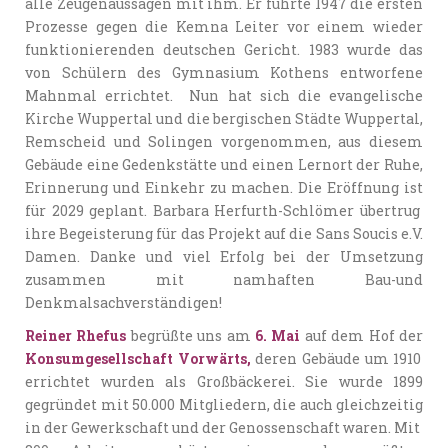
alle Zeugenaussagen mit ihm. Er führte 1947 die ersten
Prozesse gegen die Kemna Leiter vor einem wieder
funktionierenden deutschen Gericht. 1983 wurde das
von Schülern des Gymnasium Kothens entworfene
Mahnmal errichtet. Nun hat sich die evangelische
Kirche Wuppertal und die bergischen Städte Wuppertal,
Remscheid und Solingen vorgenommen, aus diesem
Gebäude eine Gedenkstätte und einen Lernort der Ruhe,
Erinnerung und Einkehr zu machen. Die Eröffnung ist
für 2029 geplant. Barbara Herfurth-Schlömer übertrug
ihre Begeisterung für das Projekt auf die Sans Soucis e.V.
Damen. Danke und viel Erfolg bei der Umsetzung
zusammen mit namhaften Bau-und
Denkmalsachverständigen!
Reiner Rhefus
begrüßte uns am
6. Mai
auf dem Hof der
Konsumgesellschaft Vorwärts,
deren Gebäude um 1910
errichtet wurden als Großbäckerei. Sie wurde 1899
gegründet mit 50.000 Mitgliedern, die auch gleichzeitig
in der Gewerkschaft und der Genossenschaft waren. Mit