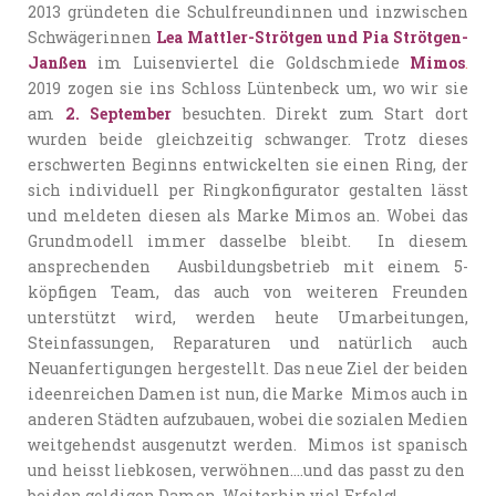
2013 gründeten die Schulfreundinnen und inzwischen
Schwägerinnen
Lea Mattler-Strötgen und Pia Strötgen-
Janßen
im Luisenviertel die Goldschmiede
Mimos
.
2019 zogen sie ins Schloss Lüntenbeck um, wo wir sie
am
2. September
besuchten. Direkt zum Start dort
wurden beide gleichzeitig schwanger. Trotz dieses
erschwerten Beginns entwickelten sie einen Ring, der
sich individuell per Ringkonfigurator gestalten lässt
und meldeten diesen als Marke Mimos an. Wobei das
Grundmodell immer dasselbe bleibt. In diesem
ansprechenden Ausbildungsbetrieb mit einem 5-
köpfigen Team, das auch von weiteren Freunden
unterstützt wird, werden heute Umarbeitungen,
Steinfassungen, Reparaturen und natürlich auch
Neuanfertigungen hergestellt. Das neue Ziel der beiden
ideenreichen Damen ist nun, die Marke Mimos auch in
anderen Städten aufzubauen, wobei die sozialen Medien
weitgehendst ausgenutzt werden. Mimos ist spanisch
und heisst liebkosen, verwöhnen….und das passt zu den
beiden goldigen Damen. Weiterhin viel Erfolg!