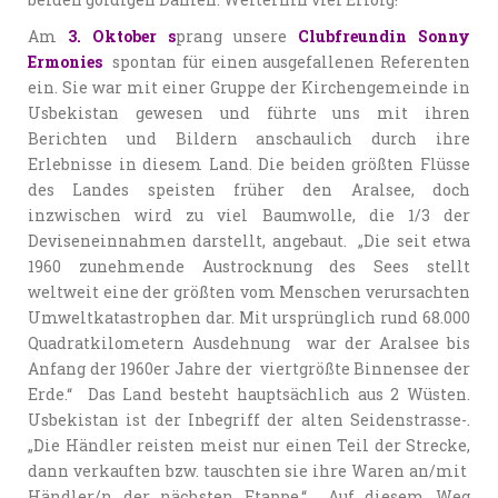
Am
3. Oktober s
prang unsere
Clubfreundin Sonny
Ermonies
spontan für einen ausgefallenen Referenten
ein. Sie war mit einer Gruppe der Kirchengemeinde in
Usbekistan gewesen und führte uns mit ihren
Berichten und Bildern anschaulich durch ihre
Erlebnisse in diesem Land. Die beiden größten Flüsse
des Landes speisten früher den Aralsee, doch
inzwischen wird zu viel Baumwolle, die 1/3 der
Deviseneinnahmen darstellt, angebaut. „Die seit etwa
1960 zunehmende Austrocknung des Sees stellt
weltweit eine der größten vom Menschen verursachten
Umweltkatastrophen dar. Mit ursprünglich rund 68.000
Quadratkilometern Ausdehnung war der Aralsee bis
Anfang der 1960er Jahre der viertgrößte Binnensee der
Erde.“ Das Land besteht hauptsächlich aus 2 Wüsten.
Usbekistan ist der Inbegriff der alten Seidenstrasse-.
„Die Händler reisten meist nur einen Teil der Strecke,
dann verkauften bzw. tauschten sie ihre Waren an/mit
Händler/n der nächsten Etappe.“ Auf diesem Weg