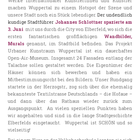
Werke internationaler Künstlerinnen und Künstler
machen Wuppertal zu einem Hotspot der Szene und
unsere Stadt noch ein Stück lebendiger.
Der undendlich
kundige Stadtführer
Johannes Schlottner spazierte am
3. Juni
mit uns durch die City von Elberfeld, wo sich die
ersten fantastischen großflächigen
Wandbilder,
Murals
genannt, im Stadtbild befinden. Das Projekt
Urbaner Kunstraum Wuppertal ist ein dauerhaftes
Open-Air-Museum. Insgesamt 24 Fassaden entlang der
Talachse sollen gestaltet werden. Die Eigentümer der
Häuser können sich bewerben und haben ein
Mitbestimmungsrcht bei den Bildern. Unser Rundgang
startete in der Herzogstr., zog sich über die ehemalig
bekannteste Textilstrasse Deutschlands – die Hofaue –
und dann über das Rathaus wieder zurück zum
Ausgangspunkt. An vielen speziellen Punkten haben
wir angehalten und sind in die lange Stadtgeschichte
Elberfelds eingetaucht. Wuppertal ist SCHÖN und so
vielseitig!