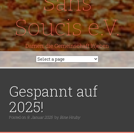
Sans
Soucis e.V.
Damen, die Gemeinschaft l(i)eben
Gespannt auf
2025!
Posted on
9. Januar 2025
by
Bine Hruby