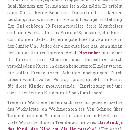
Qualifikation zur Teilnahme ist nicht nötig. Es erfolgt
(zum Glück) keine Benotung. Dadurch gibt es keinen
Leistungsdruck, sondern freie und freudige Entfaltung.
Zur Uni gehören 30 Festangestellte, freie Mitarbeiter
und auch Fachkräfte aus Firmen/Sponsoren, die Kurse
durchführen. Jeder, der eine gute Idee hat, kann sie in
der Junior Uni Jeder, der eine gute Idee hat, kann sie in
der Junior Uni realisieren. Am
4. November
führte uns
D. Inhanli mit Charme und Empathie durch
verschiedene Kurse, in denen begeisterte Kinder waren,
die voller Freude ihren Arbeiten nachgingen. Durch
diesen wundervollen Vortrag sprang direkt ein Funke
für diese Kinder motivierende Einrichtung auf uns
über. Hier lernen Kinder mit Spaß fürs Leben!
Tiere im Wald ereiferten sich, was für jedes einzelne
das Wichtigste an Weihnachten ist. Von Schnee, über
Tannenbaum und Schmuck bis zum neuen Kleid gab es
viele Wünsche. Bis ein Tier darauf hinwies:
Das Kind, ja
das Kind, das Kind ist die Hauptsache.
” “Übrigens”,