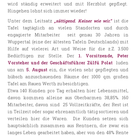
wird ständig erweitert und mit Herzblut gepflegt.
Hingehen lohnt sich immer wieder!
Unter dem Leitsatz
„sättigend. Keiner wie wir.“
ist die
Tafel tagtäglich an vielen Standorten und durch
engagierte Mitarbeiter seit genau 30 Jahren in
Wuppertal (eine der ältesten Tafeln Deutschlands) mit
Hilfe auf vielerei Art und Weise für die z.Z. 3.500
Bedürftigen zur Stelle. Der
1. Vorsitzende, Peter
Vorsteher und der Geschäftsführer Zülfü Polat
luden
uns am
5. August
ein, die vielen sehr gepflegten und
hübsch anzuschauenden Räume der 1000 qm großen
Tafel am Rauen Werth zu besichtigen.
Etwa 140 Kunden pro Tag erhalten hier Lebensmittel,
davon kommen alleine aus Oberbarmen 38,85%. 160
Mitarbeiter, davon sind 25 Vollzeitkräfte, der Rest ist
in Teilzeit oder sogar ehrenamtlich tätig sortieren und
verteilen hier die Waren. Die Kunden setzen sich
hauptsächlich zusammen aus Rentnern, die zwar ein
langes Leben gearbeitet haben, aber von den 48% Rente