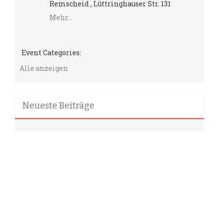
Remscheid , Lüttringhauser Str. 131
Mehr...
Event Categories:
Alle anzeigen
Neueste Beiträge
Auf in unser 13. Jahr in 2026!
Gespannt auf 2025!
2024 wieder ein Jahr mit 12 neuen Erfahrungen
2023 = 10 Jahre Sans Soucis mit beeindruckenden
gemeinsamen Erlebnissen