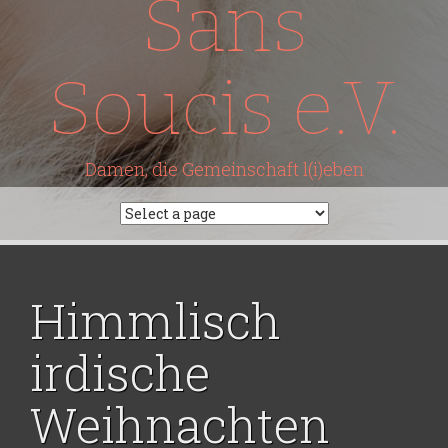
Sans
Soucis e.V.
Damen, die Gemeinschaft l(i)eben
Himmlisch
irdische
Weihnachten