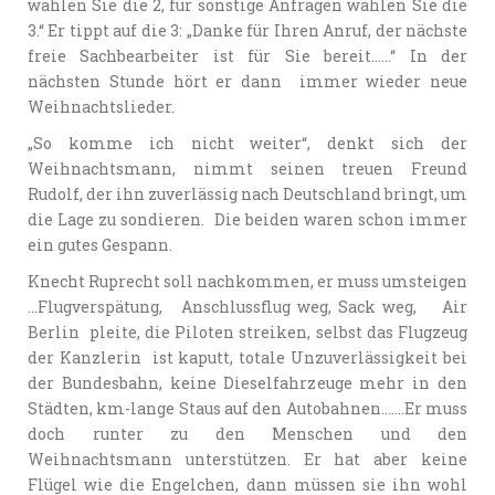
wählen Sie die 2, für sonstige Anfragen wählen Sie die
3.“ Er tippt auf die 3: „Danke für Ihren Anruf, der nächste
freie Sachbearbeiter ist für Sie bereit……“ In der
nächsten Stunde hört er dann immer wieder neue
Weihnachtslieder.
„So komme ich nicht weiter“, denkt sich der
Weihnachtsmann, nimmt seinen treuen Freund
Rudolf, der ihn zuverlässig nach Deutschland bringt, um
die Lage zu sondieren. Die beiden waren schon immer
ein gutes Gespann.
Knecht Ruprecht soll nachkommen, er muss umsteigen
…Flugverspätung, Anschlussflug weg, Sack weg, Air
Berlin pleite, die Piloten streiken, selbst das Flugzeug
der Kanzlerin ist kaputt, totale Unzuverlässigkeit bei
der Bundesbahn, keine Dieselfahrzeuge mehr in den
Städten, km-lange Staus auf den Autobahnen…….Er muss
doch runter zu den Menschen und den
Weihnachtsmann unterstützen. Er hat aber keine
Flügel wie die Engelchen, dann müssen sie ihn wohl