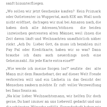
sanft hinunterfliegen.
„Wo sollen wir jetzt Geschenke kaufen? Kein Primark
oder Outletcenter in Wuppertal, auch KIK am Wall noch
nicht eröffnet, da fragen wir mal bei Amazon nach, die
haben doch alle Adressen,“stöhnen die beiden
inzwischen gestressten alten Männer, weil ihnen die
Zeit davon läuft und Weihnachten unaufhörlich näher
rückt. „Ach Du Lieber Gott, da muss ich bezahlen mit
Pay Pal oder Kreditkarte, haben wir so was? Dann
brauche ich dazu auch neuerdings noch eine
Geheimzahl…für jede Karte extra eine!!!!“
„Wie werde ich meine Sorgen los?“ seufzte der alte
Mann mit dem Rauschebart, der auf dieser Welt Freude
verbreiten will und ein Lächeln in das Gesicht der
Menschen zaubern möchte. Er ruft voller Verzweiflung
bei Sans Soucis an.
„Na klar lieber Weihnachtsmann, wir helfen Dir doch
gerne, Du hast immer an uns liebevoll gedacht und uns
die schönsten Wünsche erfüllt : Freundschaft haben wir